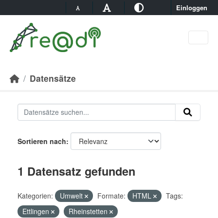
Skip to main content
Einloggen
Datensätze
Sortieren nach
1 Datensatz gefunden
Kategorien:
Umwelt
Formate:
HTML
Tags:
Ettlingen
Rheinstetten