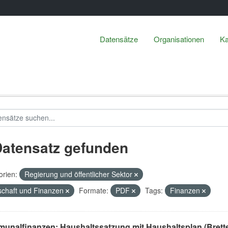
Datensätze
Organisationen
Ka
Datensatz gefunden
orien:
Regierung und öffentlicher Sektor
schaft und Finanzen
Formate:
PDF
Tags:
Finanzen
unalfinanzen: Haushaltssatzung mit Haushaltsplan (Brett