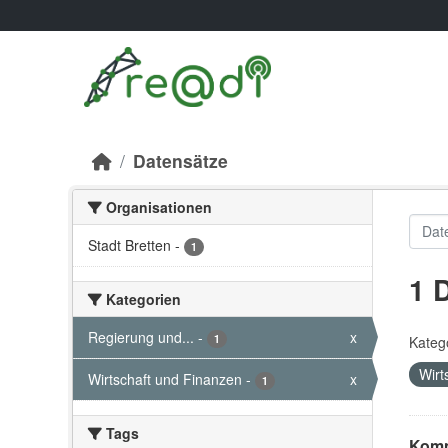
Skip to main content
Datensätze
Organisationen
Stadt Bretten
-
1
1 
Kategorien
Regierung und...
-
x
1
Kateg
Wirt
Wirtschaft und Finanzen
-
x
1
Tags
Komm