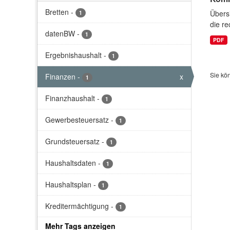
Bretten
-
Übersi
1
die re
datenBW
-
1
PDF
Ergebnishaushalt
-
1
Sie kö
Finanzen
-
x
1
Finanzhaushalt
-
1
Gewerbesteuersatz
-
1
Grundsteuersatz
-
1
Haushaltsdaten
-
1
Haushaltsplan
-
1
Kreditermächtigung
-
1
Mehr Tags anzeigen