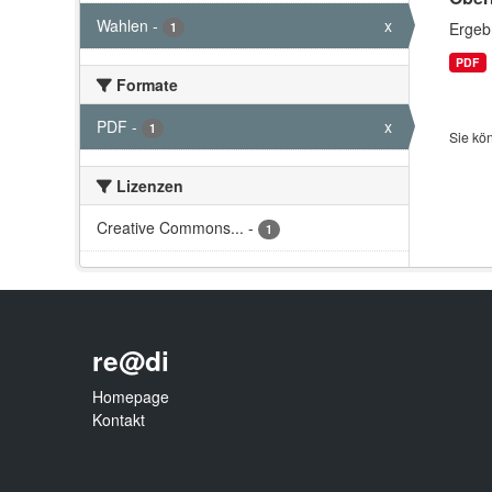
Wahlen
-
x
Ergeb
1
PDF
Formate
PDF
-
x
1
Sie kö
Lizenzen
Creative Commons...
-
1
re@di
Homepage
Kontakt