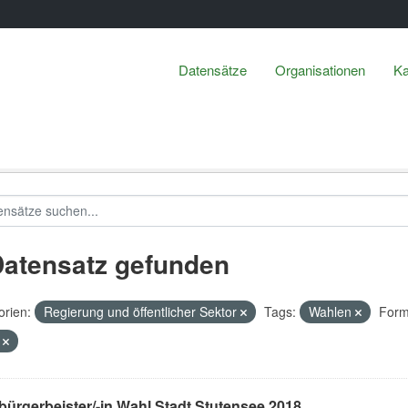
Datensätze
Organisationen
Ka
Datensatz gefunden
orien:
Regierung und öffentlicher Sektor
Tags:
Wahlen
Form
F
ürgerbeister/-in Wahl Stadt Stutensee 2018