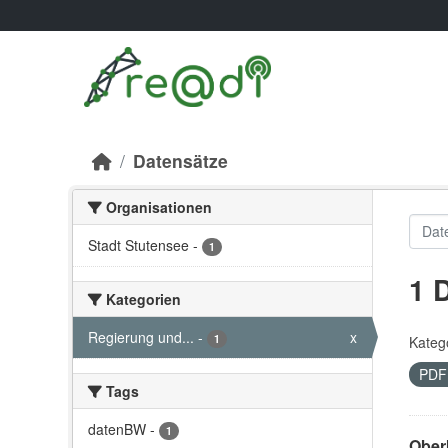
Skip to main content
Datensätze
Organisationen
Stadt Stutensee
-
1
1 
Kategorien
Regierung und...
-
x
1
Kateg
PD
Tags
datenBW
-
1
Oberb