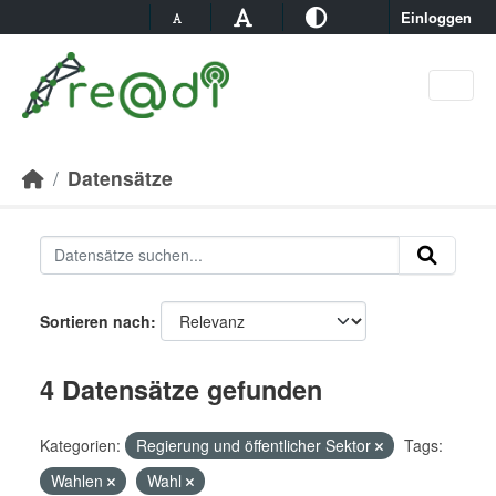
Skip to main content
Einloggen
Datensätze
Sortieren nach
4 Datensätze gefunden
Kategorien:
Regierung und öffentlicher Sektor
Tags:
Wahlen
Wahl