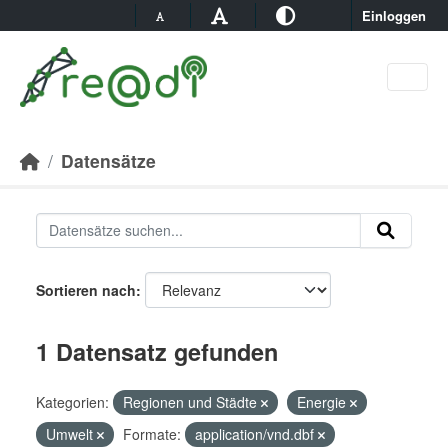
Skip to main content
Einloggen
Datensätze
Sortieren nach
1 Datensatz gefunden
Kategorien:
Regionen und Städte
Energie
Umwelt
Formate:
application/vnd.dbf