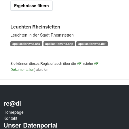
Ergebnisse filtern
Leuchten Rheinstetten
Leuchten in der Stadt Rheinstetten
application/vnd.shx
application/vnd.shp
application/vnd.dbf
Sie können dieses Register auch über die
API
(siehe
API-
Dokumentation
) abrufen.
re@di
Homepage
Kontakt
Unser Datenportal