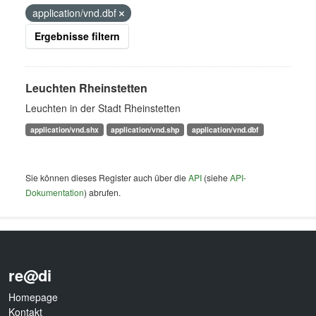
application/vnd.dbf
Ergebnisse filtern
Leuchten Rheinstetten
Leuchten in der Stadt Rheinstetten
application/vnd.shx
application/vnd.shp
application/vnd.dbf
Sie können dieses Register auch über die
API
(siehe
API-
Dokumentation
) abrufen.
re@di
Homepage
Kontakt