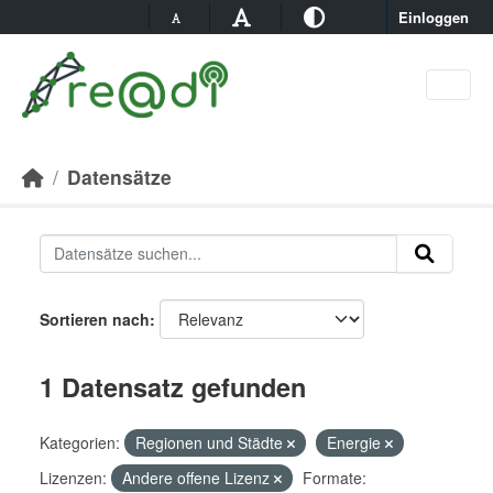
Skip to main content
Einloggen
Datensätze
Sortieren nach
1 Datensatz gefunden
Kategorien:
Regionen und Städte
Energie
Lizenzen:
Andere offene Lizenz
Formate: