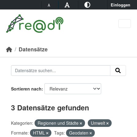
Skip to main content
Einloggen
Datensätze
Sortieren nach
3 Datensätze gefunden
Kategorien:
Regionen und Städte
Umwelt
Formate:
HTML
Tags:
Geodaten