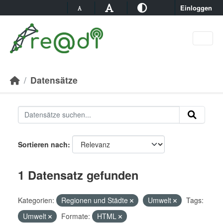
Skip to main content
Einloggen
Datensätze
Sortieren nach
1 Datensatz gefunden
Kategorien:
Regionen und Städte
Umwelt
Tags:
Umwelt
Formate:
HTML