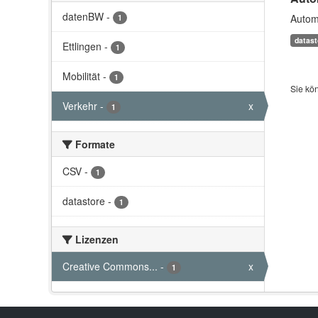
datenBW
-
Automa
1
datast
Ettlingen
-
1
Mobilität
-
1
Sie kö
Verkehr
-
x
1
Formate
CSV
-
1
datastore
-
1
Lizenzen
Creative Commons...
-
x
1