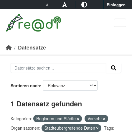
Skip to main content
Einloggen
Datensätze
Sortieren nach
1 Datensatz gefunden
Kategorien:
Regionen und Städte
Verkehr
Organisationen:
Städteübergreifende Daten
Tags: