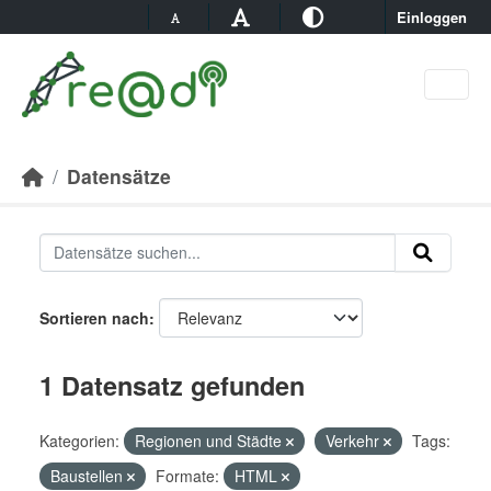
Skip to main content
Einloggen
Datensätze
Sortieren nach
1 Datensatz gefunden
Kategorien:
Regionen und Städte
Verkehr
Tags:
Baustellen
Formate:
HTML