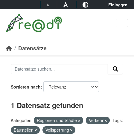
Skip to main content
Einloggen
Datensätze
Sortieren nach
1 Datensatz gefunden
Kategorien:
Regionen und Städte
Verkehr
Tags:
Baustellen
Vollsperrung