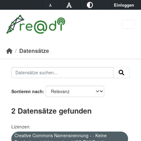
Skip to main content
Einloggen
Datensätze
Sortieren nach
2 Datensätze gefunden
Lizenzen:
Creative Commons Namensnennung - - Keine