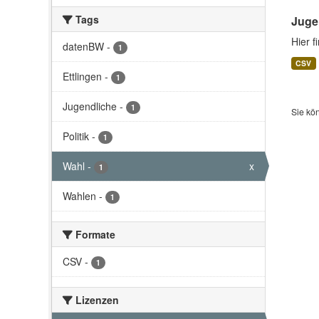
Tags
Juge
Hier f
datenBW
-
1
CSV
Ettlingen
-
1
Jugendliche
-
1
Sie kö
Politik
-
1
Wahl
-
x
1
Wahlen
-
1
Formate
CSV
-
1
Lizenzen