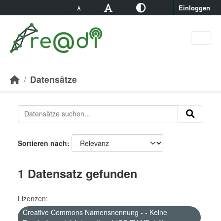
Skip to main content
Einloggen
Datensätze
Sortieren nach
1 Datensatz gefunden
Lizenzen:
Creative Commons Namensnennung - - Keine