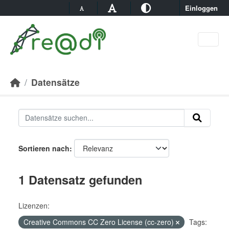
Skip to main content
Einloggen
Datensätze
Sortieren nach
1 Datensatz gefunden
Lizenzen:
Creative Commons CC Zero License (cc-zero)
Tags: