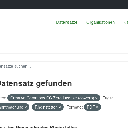
Datensätze
Organisationen
Ka
Datensatz gefunden
zen:
Creative Commons CC Zero License (cc-zero)
Tags:
anntmachung
Rheinstetten
Formate:
PDF
ung des Gemeinderates Rheinstetten