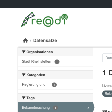
Skip to main content
Datensätze
Organisationen
Stadt Rheinstetten
-
1
1 
Kategorien
Regierung und...
-
1
Lizen
Bek
Tags
Bekanntmachung
-
x
1
Sitz