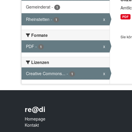
Gemeinderat
-
Amtli
1
PDF
Rheinstetten
-
x
1
Formate
Sie kö
PDF
-
x
1
Lizenzen
Creative Commons...
-
x
1
re@di
Homepage
Kontakt