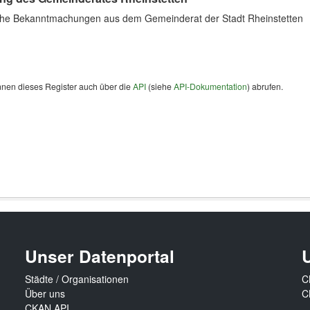
che Bekanntmachungen aus dem Gemeinderat der Stadt Rheinstetten
nnen dieses Register auch über die
API
(siehe
API-Dokumentation
) abrufen.
Unser Datenportal
Städte / Organisationen
C
Über uns
C
CKAN API