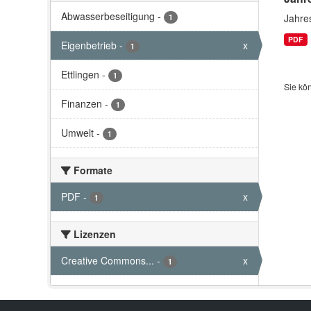
Abwasserbeseitigung
-
Jahre
1
PDF
Eigenbetrieb
-
x
1
Ettlingen
-
1
Sie kö
Finanzen
-
1
Umwelt
-
1
Formate
PDF
-
x
1
Lizenzen
Creative Commons...
-
x
1