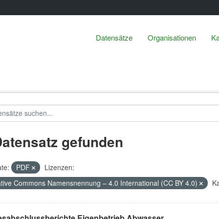
Datensätze
Organisationen
Ka
Datensatz gefunden
te:
PDF
Lizenzen:
tive Commons Namensnennung – 4.0 International (CC BY 4.0)
Ka
esabschlussberichte Eigenbetrieb Abwasser