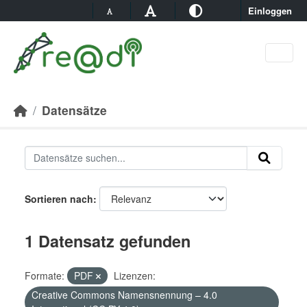
Skip to main content
Einloggen
Datensätze
Sortieren nach
1 Datensatz gefunden
Formate:
PDF
Lizenzen:
Creative Commons Namensnennung – 4.0