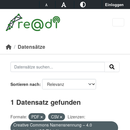
Skip to main content
Einloggen
Datensätze
Sortieren nach
1 Datensatz gefunden
Formate:
PDF
CSV
Lizenzen:
Creative Commons Namensnennung – 4.0