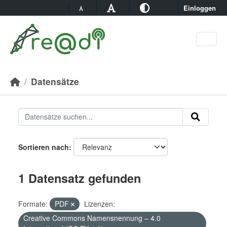
Skip to main content
Einloggen
Datensätze
Sortieren nach
1 Datensatz gefunden
Formate:
PDF
Lizenzen:
Creative Commons Namensnennung – 4.0