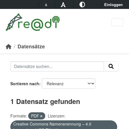
Skip to main content
Einloggen
Datensätze
Sortieren nach
1 Datensatz gefunden
Formate:
PDF
Lizenzen:
Creative Commons Namensnennung – 4.0