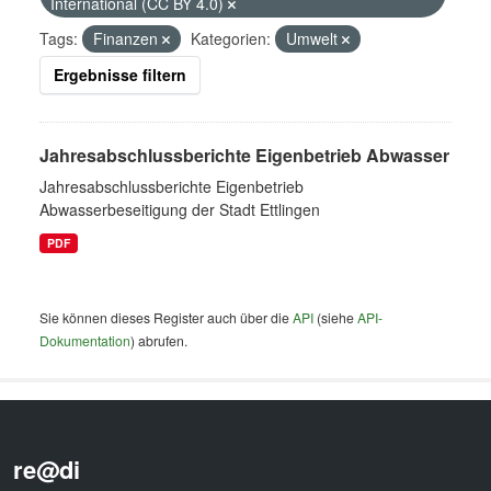
International (CC BY 4.0)
Tags:
Finanzen
Kategorien:
Umwelt
Ergebnisse filtern
Jahresabschlussberichte Eigenbetrieb Abwasser
Jahresabschlussberichte Eigenbetrieb
Abwasserbeseitigung der Stadt Ettlingen
PDF
Sie können dieses Register auch über die
API
(siehe
API-
Dokumentation
) abrufen.
re@di