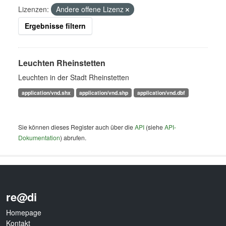
Lizenzen:
Andere offene Lizenz
Ergebnisse filtern
Leuchten Rheinstetten
Leuchten in der Stadt Rheinstetten
application/vnd.shx
application/vnd.shp
application/vnd.dbf
Sie können dieses Register auch über die
API
(siehe
API-
Dokumentation
) abrufen.
re@di
Homepage
Kontakt