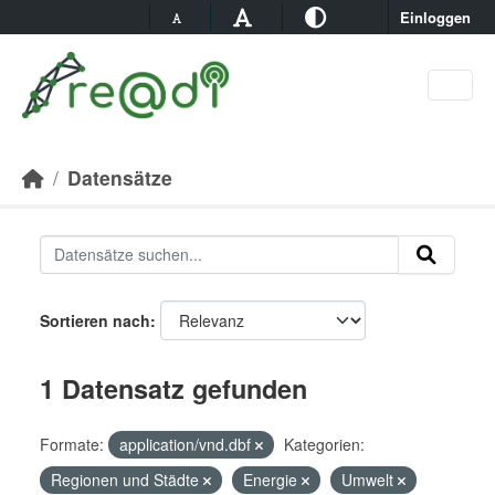
Skip to main content
Einloggen
Datensätze
Sortieren nach
1 Datensatz gefunden
Formate:
application/vnd.dbf
Kategorien:
Regionen und Städte
Energie
Umwelt