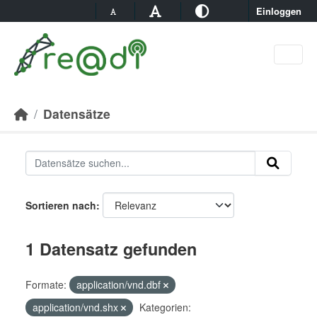
Skip to main content
Einloggen
Datensätze
Sortieren nach
1 Datensatz gefunden
Formate:
application/vnd.dbf
application/vnd.shx
Kategorien: