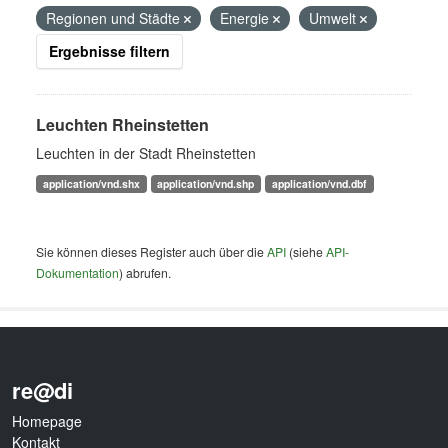
Regionen und Städte
Energie
Umwelt
Ergebnisse filtern
Leuchten Rheinstetten
Leuchten in der Stadt Rheinstetten
application/vnd.shx
application/vnd.shp
application/vnd.dbf
Sie können dieses Register auch über die
API
(siehe
API-
Dokumentation
) abrufen.
re@di
Homepage
Kontakt