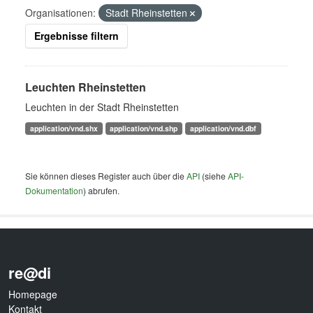
Organisationen:
Stadt Rheinstetten
Ergebnisse filtern
Leuchten Rheinstetten
Leuchten in der Stadt Rheinstetten
application/vnd.shx
application/vnd.shp
application/vnd.dbf
Sie können dieses Register auch über die
API
(siehe
API-
Dokumentation
) abrufen.
re@di
Homepage
Kontakt