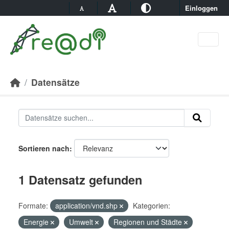
Skip to main content
Einloggen
Datensätze
Sortieren nach
1 Datensatz gefunden
Formate:
application/vnd.shp
Kategorien:
Energie
Umwelt
Regionen und Städte