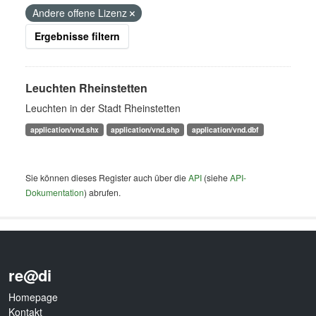
Andere offene Lizenz
Ergebnisse filtern
Leuchten Rheinstetten
Leuchten in der Stadt Rheinstetten
application/vnd.shx
application/vnd.shp
application/vnd.dbf
Sie können dieses Register auch über die
API
(siehe
API-
Dokumentation
) abrufen.
re@di
Homepage
Kontakt