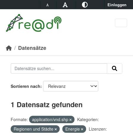
Skip to main content
Einloggen
Datensätze
Sortieren nach
1 Datensatz gefunden
Formate:
application/vnd.shp
Kategorien:
Regionen und Städte
Energie
Lizenzen: