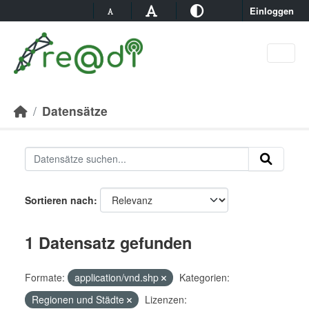
Skip to main content
Einloggen
Datensätze
Sortieren nach
1 Datensatz gefunden
Formate:
application/vnd.shp
Kategorien:
Regionen und Städte
Lizenzen: