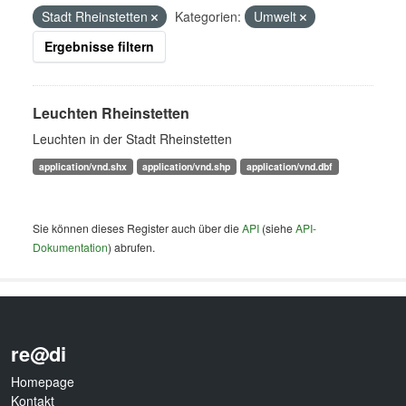
Stadt Rheinstetten
Kategorien:
Umwelt
Ergebnisse filtern
Leuchten Rheinstetten
Leuchten in der Stadt Rheinstetten
application/vnd.shx
application/vnd.shp
application/vnd.dbf
Sie können dieses Register auch über die
API
(siehe
API-
Dokumentation
) abrufen.
re@di
Homepage
Kontakt