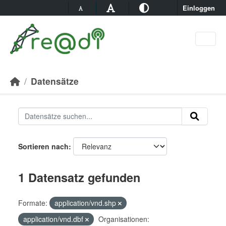
Skip to main content
Einloggen
Datensätze
Sortieren nach
1 Datensatz gefunden
Formate:
application/vnd.shp
application/vnd.dbf
Organisationen: