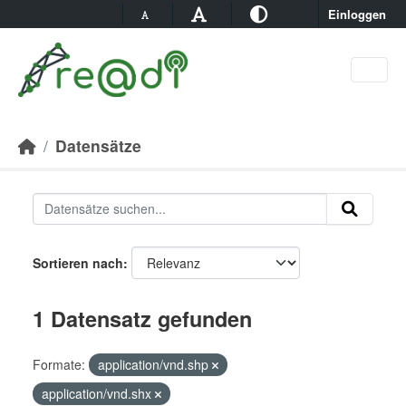
Skip to main content
Einloggen
Datensätze
Sortieren nach
1 Datensatz gefunden
Formate:
application/vnd.shp
application/vnd.shx