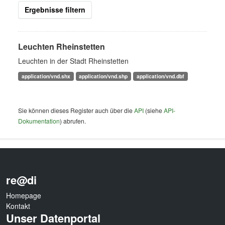
Ergebnisse filtern
Leuchten Rheinstetten
Leuchten in der Stadt Rheinstetten
application/vnd.shx
application/vnd.shp
application/vnd.dbf
Sie können dieses Register auch über die
API
(siehe
API-
Dokumentation
) abrufen.
re@di
Homepage
Kontakt
Unser Datenportal