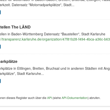
rkzeit. Datensatz "Motorradparkplätze", Stadt...
tellen The LÄND
ellen in Baden-Württemberg Datensatz "Baustellen", Stadt Karlsruhe
://transparenz.karlsruhe.de/organization/47f81b28-f494-4bca-a36c-b
arkplätze
kplätze in Ettlingen, Bretten, Bruchsal und in anderen Städten mit A
rkplätze", Stadt Karlsruhe...
nnen dieses Register auch über die
API
(siehe
API-Dokumentation
) abrufen.