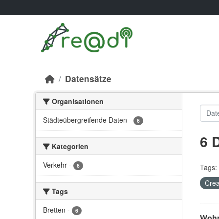
Skip to main content
Datensätze
Organisationen
Städteübergreifende Daten
-
6
6 
Kategorien
Verkehr
-
6
Tags:
Crea
Tags
Bretten
-
6
Wohn