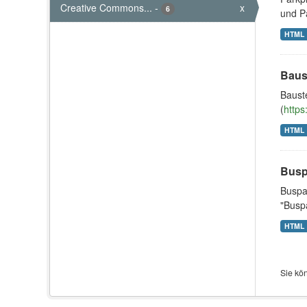
Creative Commons...
-
x
6
und Pa
HTML
Baus
Baust
(
https
HTML
Busp
Buspar
"Buspa
HTML
Sie kö