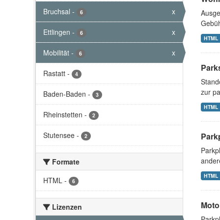
Bruchsal
-
x
Ausge
6
Gebüh
Ettlingen
-
x
6
HTML
Mobilität
-
x
6
Park
Rastatt
-
4
Stand
zur pa
Baden-Baden
-
3
HTML
Rheinstetten
-
2
Stutensee
-
Parkp
2
Parkpl
ander
Formate
HTML
HTML
-
6
Moto
Lizenzen
Parkp