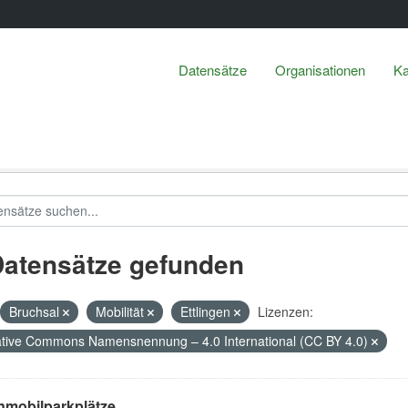
Datensätze
Organisationen
Ka
Datensätze gefunden
Bruchsal
Mobilität
Ettlingen
Lizenzen:
tive Commons Namensnennung – 4.0 International (CC BY 4.0)
mobilparkplätze