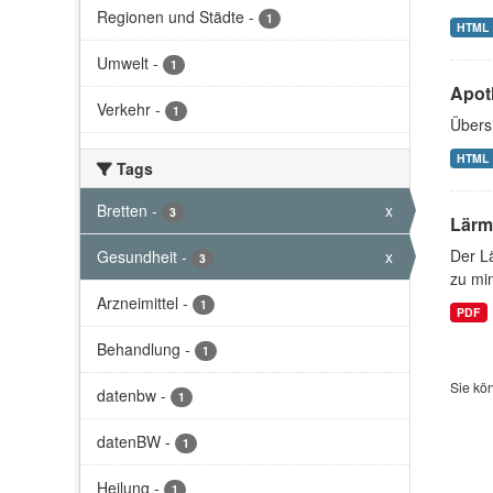
Regionen und Städte
-
1
HTML
Umwelt
-
1
Apot
Verkehr
-
1
Übersi
HTML
Tags
Bretten
-
x
3
Lärm
Der L
Gesundheit
-
x
3
zu min
Arzneimittel
-
1
PDF
Behandlung
-
1
Sie kö
datenbw
-
1
datenBW
-
1
Heilung
-
1