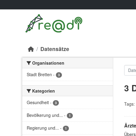
Skip to main content
Datensätze
Organisationen
Stadt Bretten
-
3
3 
Kategorien
Gesundheit
-
3
Tags:
Bevölkerung und...
-
1
Ärzte
Regierung und...
-
1
Übersi