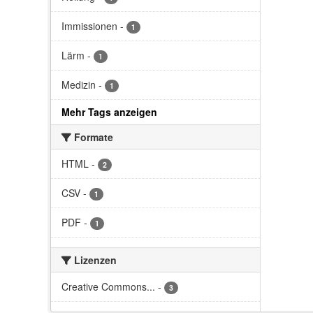
Immissionen
-
1
Lärm
-
1
Medizin
-
1
Mehr Tags anzeigen
Formate
HTML
-
2
CSV
-
1
PDF
-
1
Lizenzen
Creative Commons...
-
3