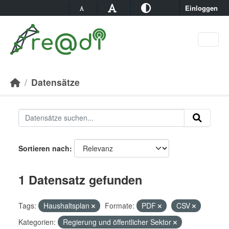
Skip to main content
Einloggen
Datensätze
Sortieren nach
1 Datensatz gefunden
Tags:
Haushaltsplan
Formate:
PDF
CSV
Kategorien:
Regierung und öffentlicher Sektor