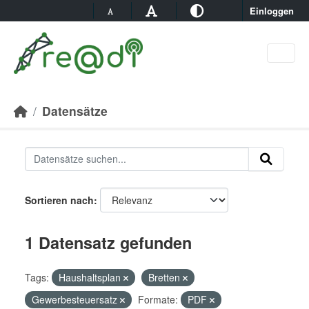
Skip to main content
Einloggen
Datensätze
Sortieren nach
1 Datensatz gefunden
Tags:
Haushaltsplan
Bretten
Gewerbesteuersatz
Formate:
PDF