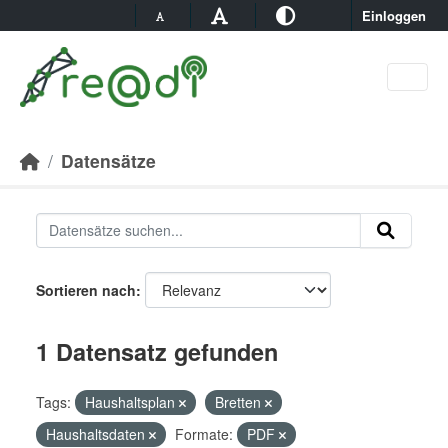
Skip to main content
Einloggen
Datensätze
Sortieren nach
1 Datensatz gefunden
Tags:
Haushaltsplan
Bretten
Haushaltsdaten
Formate:
PDF