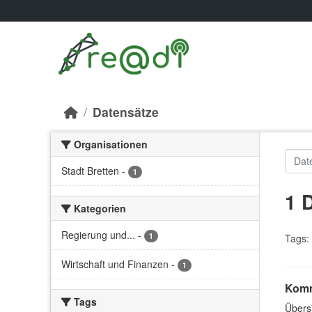
Skip to main content
Datensätze
Organisationen
Stadt Bretten
-
1
1 
Kategorien
Regierung und...
-
1
Tags:
Wirtschaft und Finanzen
-
1
Komm
Tags
Übersi