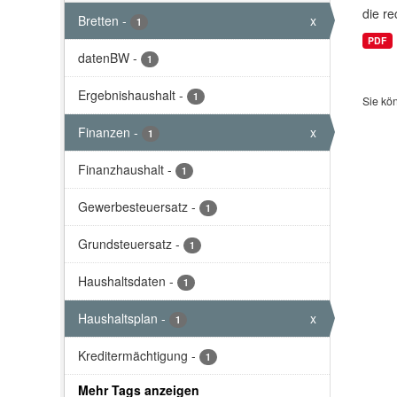
die re
Bretten
-
x
1
PDF
datenBW
-
1
Ergebnishaushalt
-
1
Sie kö
Finanzen
-
x
1
Finanzhaushalt
-
1
Gewerbesteuersatz
-
1
Grundsteuersatz
-
1
Haushaltsdaten
-
1
Haushaltsplan
-
x
1
Kreditermächtigung
-
1
Mehr Tags anzeigen