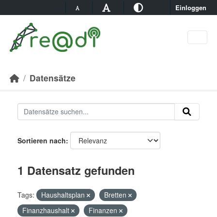
Skip to main content
Einloggen
Datensätze
Sortieren nach
1 Datensatz gefunden
Tags:
Haushaltsplan
Bretten
Finanzhaushalt
Finanzen