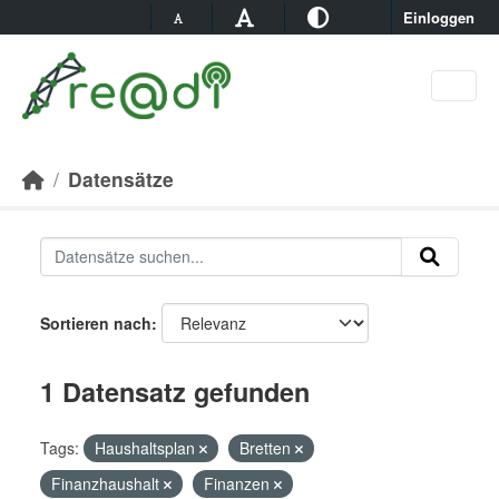
Skip to main content
Einloggen
Datensätze
Sortieren nach
1 Datensatz gefunden
Tags:
Haushaltsplan
Bretten
Finanzhaushalt
Finanzen