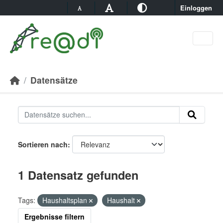
Skip to main content
Einloggen
Datensätze
Sortieren nach
1 Datensatz gefunden
Tags:
Haushaltsplan
Haushalt
Ergebnisse filtern