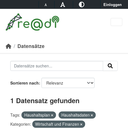
Skip to main content
Einloggen
Datensätze
Sortieren nach
1 Datensatz gefunden
Tags:
Haushaltsplan
Haushaltsdaten
Kategorien:
Wirtschaft und Finanzen