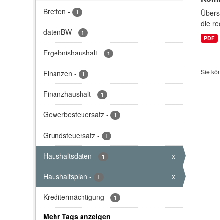
Bretten
-
Übersi
1
die re
datenBW
-
1
PDF
Ergebnishaushalt
-
1
Sie kö
Finanzen
-
1
Finanzhaushalt
-
1
Gewerbesteuersatz
-
1
Grundsteuersatz
-
1
Haushaltsdaten
-
x
1
Haushaltsplan
-
x
1
Kreditermächtigung
-
1
Mehr Tags anzeigen