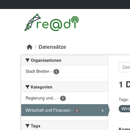
Skip to main content
Datensätze
Organisationen
Stadt Bretten
-
1
1 
Kategorien
Regierung und...
-
1
Tags:
Wirt
Wirtschaft und Finanzen
-
x
1
Tags
Komm