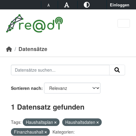
Skip to main content
Einloggen
Datensätze
Sortieren nach
1 Datensatz gefunden
Tags:
Haushaltsplan
Haushaltsdaten
Finanzhaushalt
Kategorien: