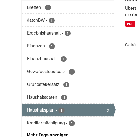
Bretten
-
Übersi
1
die re
datenBW
-
1
PDF
Ergebnishaushalt
-
1
Sie kö
Finanzen
-
1
Finanzhaushalt
-
1
Gewerbesteuersatz
-
1
Grundsteuersatz
-
1
Haushaltsdaten
-
1
Haushaltsplan
-
x
1
Kreditermächtigung
-
1
Mehr Tags anzeigen