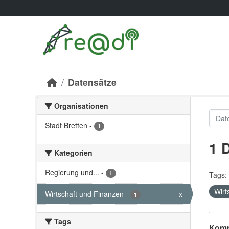
Skip to main content
Datensätze
Organisationen
Stadt Bretten
-
1
1 
Kategorien
Regierung und...
-
1
Tags:
Wirt
Wirtschaft und Finanzen
-
x
1
Tags
Komm