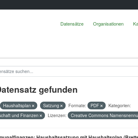
Datensätze
Organisationen
Ka
Datensatz gefunden
Haushaltsplan
Satzung
Formate:
PDF
Kategorien:
schaft und Finanzen
Lizenzen:
Creative Commons Namensnennung 
unalfinanzen: Haushaltssatzung mit Haushaltsplan (Brett