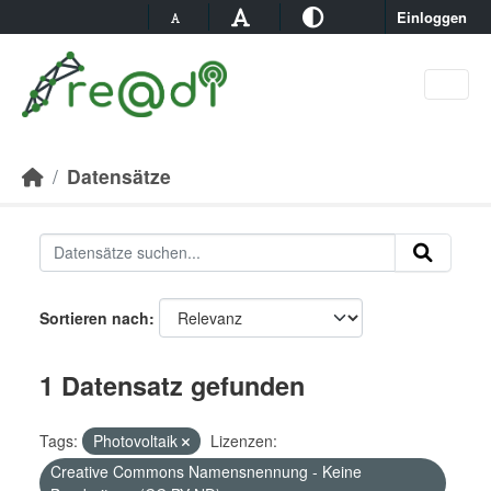
Skip to main content
Einloggen
Datensätze
Sortieren nach
1 Datensatz gefunden
Tags:
Photovoltaik
Lizenzen:
Creative Commons Namensnennung - Keine