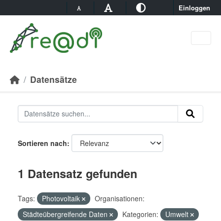
Skip to main content
Einloggen
Datensätze
Sortieren nach
1 Datensatz gefunden
Tags:
Photovoltaik
Organisationen:
Städteübergreifende Daten
Kategorien:
Umwelt