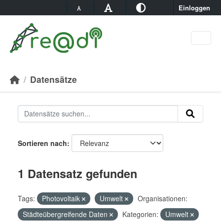
Skip to main content
Einloggen
Datensätze
Sortieren nach
1 Datensatz gefunden
Tags:
Photovoltaik
Umwelt
Organisationen:
Städteübergreifende Daten
Kategorien:
Umwelt