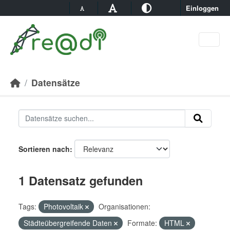
Skip to main content
Einloggen
Datensätze
Sortieren nach
1 Datensatz gefunden
Tags:
Photovoltaik
Organisationen:
Städteübergreifende Daten
Formate:
HTML