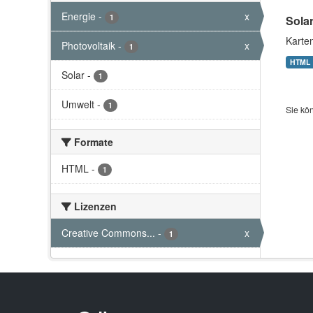
Energie
-
x
1
Sola
Karte
Photovoltaik
-
x
1
HTML
Solar
-
1
Umwelt
-
1
Sie kö
Formate
HTML
-
1
Lizenzen
Creative Commons...
-
x
1