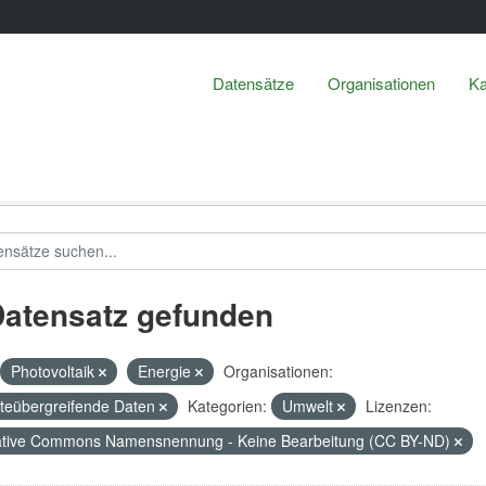
Datensätze
Organisationen
Ka
Datensatz gefunden
Photovoltaik
Energie
Organisationen:
teübergreifende Daten
Kategorien:
Umwelt
Lizenzen:
tive Commons Namensnennung - Keine Bearbeitung (CC BY-ND)