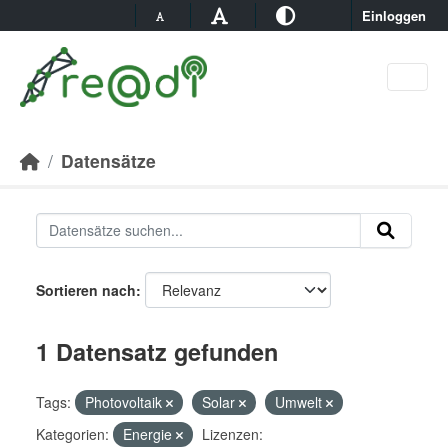
Skip to main content
Einloggen
Datensätze
Sortieren nach
1 Datensatz gefunden
Tags:
Photovoltaik
Solar
Umwelt
Kategorien:
Energie
Lizenzen: