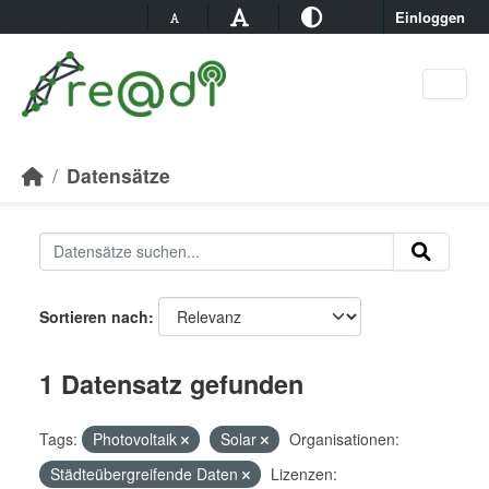
Skip to main content
Einloggen
Datensätze
Sortieren nach
1 Datensatz gefunden
Tags:
Photovoltaik
Solar
Organisationen:
Städteübergreifende Daten
Lizenzen: