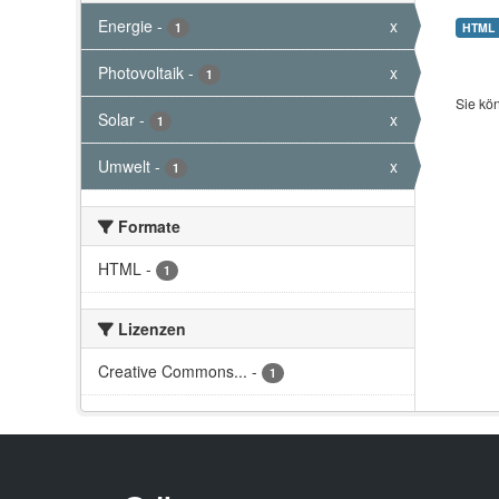
Energie
-
x
1
HTML
Photovoltaik
-
x
1
Sie kö
Solar
-
x
1
Umwelt
-
x
1
Formate
HTML
-
1
Lizenzen
Creative Commons...
-
1