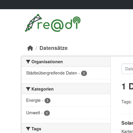
Skip to main content
Datensätze
Organisationen
Städteübergreifende Daten
-
1
1 
Kategorien
Energie
-
1
Tags:
Umwelt
-
1
Sola
Tags
Karte